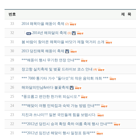
번호
제 목
33
2014 왜목마을 해돋이 축제
(2)
32
2014년 해와달의 축제
(1)
31
봄 바람이 찾아온 왜목마을 바닷가 제철 먹거리 소개
30
2013 당진왜목 해돋이 축제
29
***해돋이 행사 무기한 연장 안내***
28
장고항 실치축제 및 벚꽃 드라이브 코스 안내
(4)
27
*** 7080 통기타 가수 "둘다섯"의 작은 음악회 개최 ***
26
해와달의만남&바다 불꽃축제
25
*풍요롭고 편안한 한가위 되십시오.*
24
***해맞이 여행 민박집과 숙박 가능 방법 안내***
23
지진과 쓰나미!!! 일본 국민들께 힘을 보탭시다.
22
***2012년 당진시 승격 확정 축하 여름 축제 행사 안내***
21
***2012년 임진년 해맞이 행사 일정표 등재***