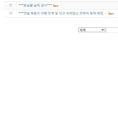
20
***분실물 습득 공지***
19
***연말 해돋이 여행 민박 및 인근 숙박업소 연락처 등재 예정 …