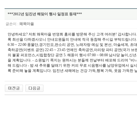
***2012년 임진년 해맞이 행사 일정표 등재***
글쓴이 :
왜목마을
안녕하세요? 저희 왜목마을 번영회 홈피를 방문해 주신 고객 여러분! 감사합니
록 최선을 다하겠사오니 안내요원들의 안내에 적극 동참해 주시길 부탁드립니다. 2011
6:30 ~ 22:00 풍물단,경기민요,판소리 공연, 노래자랑 예심 및 본선, 마술세계, 초대가
축하공연(이벤트 공연) 22:45 ~ 23:45 연예인 축하공연,아리랑 파티 공연(국가 브랜드 문
의 불꽃 퍼포먼스,시립합창단 공연 5. 해돋이 행사 07:00 ~ 08:00 남사당 놀이
을 계획입니다. - 소원빌기 쪽지는 원하시는 분들께 전날부터 배포해 드리며 "비나
해 드립니다 - 밤 새 추위를 달래기 위한 커피 무료 시음행사를 남양유업에서 실시
록 준비해 놓을 계획입니다. 임진년 새해에는 건강 가득,행복 가득, 웃음 가득한 날