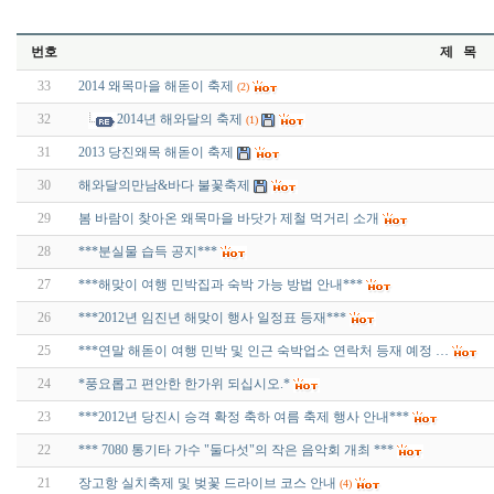
번호
제 목
33
2014 왜목마을 해돋이 축제
(2)
32
2014년 해와달의 축제
(1)
31
2013 당진왜목 해돋이 축제
30
해와달의만남&바다 불꽃축제
29
봄 바람이 찾아온 왜목마을 바닷가 제철 먹거리 소개
28
***분실물 습득 공지***
27
***해맞이 여행 민박집과 숙박 가능 방법 안내***
26
***2012년 임진년 해맞이 행사 일정표 등재***
25
***연말 해돋이 여행 민박 및 인근 숙박업소 연락처 등재 예정 …
24
*풍요롭고 편안한 한가위 되십시오.*
23
***2012년 당진시 승격 확정 축하 여름 축제 행사 안내***
22
*** 7080 통기타 가수 "둘다섯"의 작은 음악회 개최 ***
21
장고항 실치축제 및 벚꽃 드라이브 코스 안내
(4)