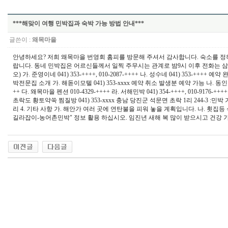
***해맞이 여행 민박집과 숙박 가능 방법 안내***
글쓴이 :
왜목마을
안녕하세요? 저희 왜목마을 번영회 홈피를 방문해 주셔서 감사합니다. 숙소를 
랍니다. 동네 민박집은 어르신들께서 일찍 주무시는 관계로 밤9시 이후 전화는 삼가해
오) 가. 준영이네 041) 353-++++, 010-2087-++++ 나. 성수네 041) 353-++++ 
박전문집 소개 가. 해돋이모텔 041) 353-xxxx 예약 취소 발생분 예약 가능 나. 동인장모텔 041
++ 다. 왜목마을 펜션 010-4329-++++ 라. 서해민박 041) 354-++++, 010-9
초락도 황토약쑥 찜질방 041) 353-xxxx 충남 당진군 석문면 초락 1리 244-3 :민
리 4. 기타 사항 가. 해안가 여러 곳에 연탄불을 피워 놓을 계획입니다. 나. 횟집
길라잡이-농어촌민박" 정보 활용 하십시오. 임진년 새해 복 많이 받으시고 건강 